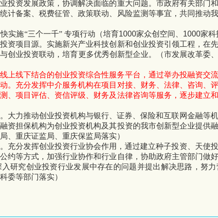
创业投资发展政策，协调解决面临的重大问题。市政府有关部门
、统计备案、税费征管、政策联动、风险监测等事宜，共同推动
快实施“三个一千”
专项行动（培育
1000
家众创空间、
1000
家科
质投资项目源。实施新兴产业科技创新和创业投资引领工程，在
新与创业投资联动，培育更多优秀创新型企业。（市发展改革委
立线上线下结合的创业投资综合性服务平台，通过举办投融资交
互动。充分发挥中介服务机构在项目对接、财务、法律、咨询、
预测、项目评估、资信评级、财务及法律咨询等服务，逐步建立
。
大力推动创业投资机构与银行、证券、保险和互联网金融等
励融资担保机构为创业投资机构及其投资的我市创新型企业提供
局、重庆证监局、重庆保监局落实）
。
充分发挥创业投资行业协会作用，通过建立种子投资、天使
律公约等方式，加强行业协作和行业自律，协助政府主管部门做
深入研究创业投资行业发展中存在的问题并提出解决思路，努力
科委等部门落实）