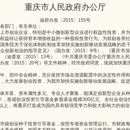
重庆市人民政府办公厅
渝府办发〔
2015
〕
155
号
各部门，有关单位：
未上市创业企业，特别是中小微创新型企业进行权益性投资，并
过权益转让获得资本增值收益的一种股权投资行为。为鼓励各类
央国务院关于深化体制机制改革加快实施创新驱动发展战略的若
大众创新创业的指导意见》（国办发〔
2015
〕
9
号）、《重庆市深
》（渝委发〔
2015
〕
13
号）、《中共重庆市委办公厅重庆市人民
办发〔
2015
〕
20
号）等文件精神，经市政府同意，现就加快重
三中、四中全会精神，充分发挥市场在资源配置中的决定性作用
，大力发展创业投资，为我市加快实施创新驱动发展战略、促进
体丰富、资本属性多元、
专业人才聚集，能满足创新型企业从
年，形成创业投资引导基金参股基金规模
300
亿元、全社会创业
以上，将重庆打造成为国内具有较强竞争力和较大影响力的创业
立市级创业种子投资引导基金，按照专项资金管理运行。市财政
扩大基金规模。按照多方联动、专项管理、公益运作原则，推动