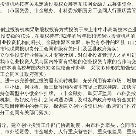
业投资机构按有关规定通过股权众筹等互联网金融方式募集资金
资。（市国资委、市金融办、市科委按职责分工会同人行重庆营
。
创业投资机构采取股权投资方式投资于未上市中小高新技术企
业投资额的
70%
，
在股权持有满
2
年的当年抵扣该创业投资机构的
创业投资机构向科技、金融集聚区集聚，鼓励有条件的区县（自
市地税局按职责分工会同市级有关部门及区县政府落实）
设立创业投资行业领军人才专项计划，对创业投资管理人才的引
进我市创业投资人员与国内外富有经验的创业投资专家的合作与
推进本地高校与国内外知名院校合作办学，采取多种形式加强创
工会同区县政府落实）
。
进一步完善创业投资
退出流转机制，充分利用资本市场，增
板、中小板、创业板、新三板等国内资本市场上市或挂牌。加快
持创新型中小微企业挂牌。（市金融办、重庆证监局、市科委按
机制。
做好政府部门之间沟通协调，及时发布政府专项资金支
专项项目评审中的参与度。探索建立创业投资机构向政府部门推
分工会同有关部门落实）
指导。
建立创业投资工作部门协调制度，由市科委牵头，会同市
局、市外经贸委、市金融办、人行重庆营管部、重庆银监局、重