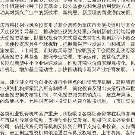
等合作组建创业种子投资基金，以公益参股和免息信用贷款方式
推动其对新兴产业中的新技术、新构思、新原理的商业潜能发掘
庆市科技创业风险投资
引导基金调整为重庆市天使投资引导基
天使投资引导基
金，推动创业投资支持重点向创新创业前端延
建天使投资基金，以股权投资等方式重点支持初创期创新型小微
用。天使投资应具备全球视野，把握新兴产业发展方向和机遇，
渝发展。（市科委、市财政局等部门按职责分工会同区县政府落
级风险投资引导基金，按照专业管理、市场运作、效益优先原则
成长期创新型中小企业快速发展，推动其商业价值实现规模化。
出机
制、增加基金流动性，加快推动我市新兴产业培育发展。（
展。
建立健全符合创业投资行业特点的国资管理机制，鼓励我
创业投资机构探索混合所有制模式，简化投资及退出决策行政审
，健全投资损失核销机制，简化投资损失核销流程；建立与风险
应的薪酬水平。允许国有创业投资机构建立跟投机制。（市国资
励各类创业投资机构落户重庆，积极吸引各类社会资本在我市参
金与市级引导基金联动，支持创业投资发展。积极争取境外专业
险公司、信托投资公司等机构安排资金用于支持创业投资。支持
资。鼓励创业投资机构依法通过私募股权融资、上市募集、发