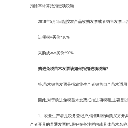
扣除率计算抵扣进项税额.
2018年5月1日起按农产品收购发票或者销售发票
进项税=买价*10%
采购成本=买价*90%
购进免税苗木发票该如何抵扣进项税额?
答;苗木销售发票是指农业生产者销售自产苗木适用
因此,对于购进免税苗木发票抵扣进项税额,主要是以
1、农业生产者是税务登记户,销售时应向购买方开
产者开具的普通发票时,最好在备注栏内或具体苗木名称后