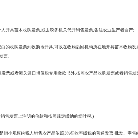
个人开具苗木收购发票,或去税务机关代开销售发票,备注农业生产者自产;
空白的收购发票到收购地开具,可以在收购后回机构所在地开具苗木收购发
发票.
专用发票或者海关进口增值税专用缴款书外,按照农产品收购发票或者销售发
者销售发票上注明的价款和按照规定缴纳的烟叶税.)
发票,是指小规模纳税人销售农产品依照3%征收率缴税的普通发票.批发、零售