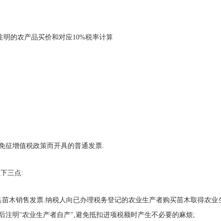
上注明的农产品买价和对应10%税率计算
免征增值税政策而开具的普通发票.
下三点:
具苗木销售发票.纳税人向已办理税务登记的农业生产者购买苗木取得农业
注明"农业生产者自产",避免抵扣进项税额时产生不必要的麻烦;